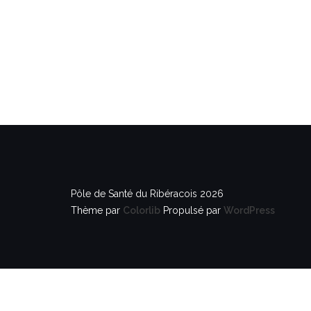
Pôle de Santé du Ribéracois 2026
Thème par
Colorlib
Propulsé par
WordPress