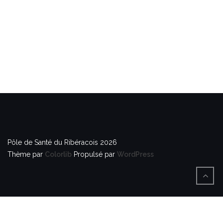
Pôle de Santé du Ribéracois 2026
Thème par
Colorlib
Propulsé par
WordPress
BACK
TO
TOP